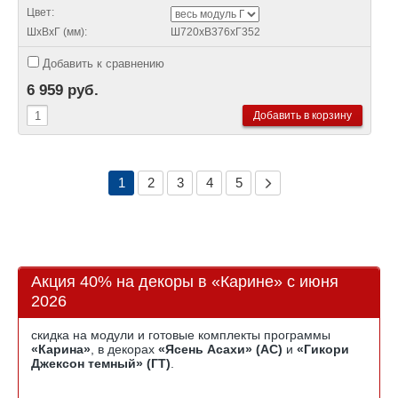
Цвет:
ШхВхГ (мм):
Ш720хВ376хГ352
Добавить к сравнению
6 959 руб.
1
2
3
4
5
Акция 40% на декоры в «Карине» с июня
2026
скидка на модули и готовые комплекты программы
«Карина»
, в декорах
«Ясень Асахи» (АС)
и
«Гикори
Джексон темный» (ГТ)
.