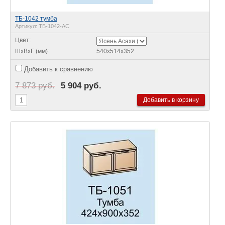
ТБ-1042 тумба
Артикул:
ТБ-1042-АС
Цвет:
ШхВхГ (мм):
540х514х352
Добавить к сравнению
7 873 руб.
5 904 руб.