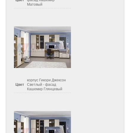
Цвет
фасад Кашемир
Матовый
корпус Гикори Джексон
Цвет
Светлый - фасад
Кашемир Глянцевый